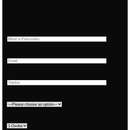
Meno
Email
Telefón
Zvoľte izbu
Počet osôb