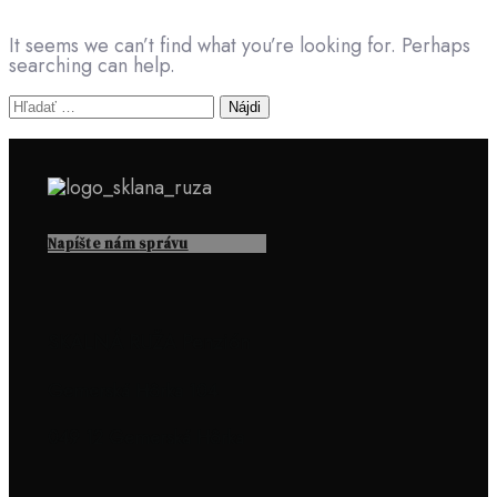
It seems we can’t find what you’re looking for. Perhaps
searching can help.
Hľadať:
Napíšte nám
správu
SKALNÁ RUŽA Penzión
Gemerská Hôrka 104
049 12 Gemerská Hôrka