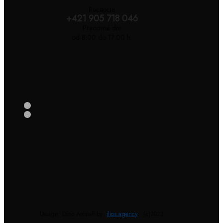
Recepcia
+421 905 718 046
Pracovné dni
od 8:00 do 17:00 h.
Design: Dino Amstaff by
ilios.agency
(c)2023