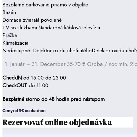
Bezplatné parkovanie priamo v objekte
Bazén
Domáce zvieratá povolené
TV so službami štandardná káblová televízia
Práčka
Klimatizácia
Nedostupné: Detektor oxidu uhoľnatéhoDetektor oxidu uhoľ
1. Január – 31. December
35-70 €
Osoba / noc
min. 2 
CheckIN
od 15:00 do 23:00
CheckOUT
do 11:00
Bezplatné storno do 48 hodín pred nástupom
Ceny od 9€ osoba/noc
Rezervovať
online objednávka