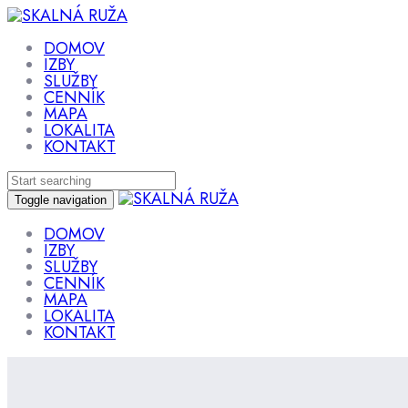
Skip
Skip
links
to
primary
DOMOV
navigation
IZBY
Skip
SLUŽBY
to
CENNÍK
content
MAPA
LOKALITA
KONTAKT
Toggle navigation
DOMOV
IZBY
SLUŽBY
CENNÍK
MAPA
LOKALITA
KONTAKT