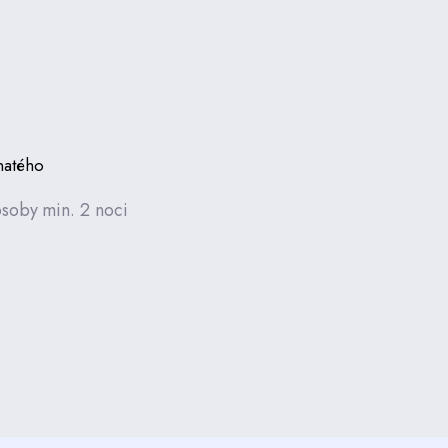
natého
osoby
min. 2 noci