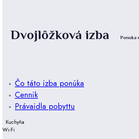
Dvojlôžková izba
Ponuka 
Čo táto izba ponúka
Cennik
Právaidla pobyttu
Kuchyňa
Wi-Fi