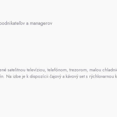
 podnikateľov a managerov
ené satelitnou televíziou, telefónom, trezorom, malou chladni
n. Na izbe je k dispozícii čajový a kávový set s rýchlovarnou