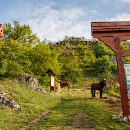
Recepcia
+421 905 718 046
Pracovné dni
od 8:00 do 17:00 h.