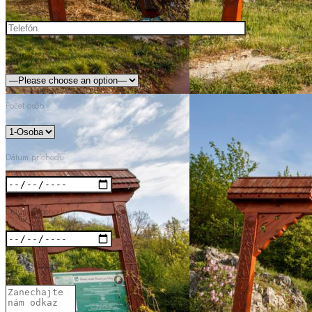
Telefón
Zvoľte izbu
Počet osôb
Dátum príchodu
Dátum odochodu
Vaša správa