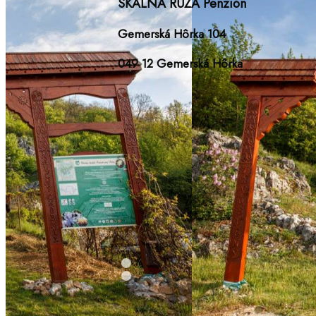
SKALNÁ RUŽA Penzión
Gemerská Hôrka 104
049 12 Gemerská Hôrka