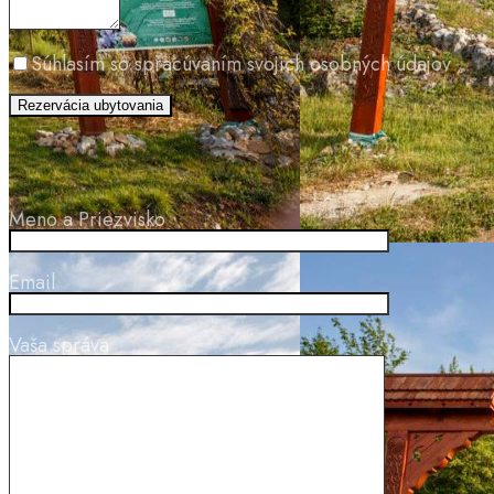
Súhlasím so spracúvaním svojich osobných údajov
Meno a Priezvisko
Email
Vaša správa