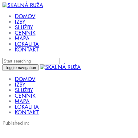
Skip
Skip
links
to
primary
DOMOV
navigation
IZBY
Skip
SLUŽBY
to
CENNÍK
content
MAPA
LOKALITA
KONTAKT
Toggle navigation
DOMOV
IZBY
SLUŽBY
CENNÍK
MAPA
LOKALITA
KONTAKT
Published in: