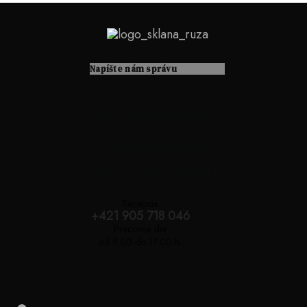
Napíšte nám
správu
SKALNÁ RUŽA Penzión
Gemerská Hôrka 104
049 12 Gemerská Hôrka
Recepcia
+421 905 718 046
Pracovné dni
od 8:00 do 17:00 h.