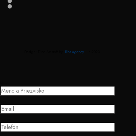
Design: Dino Amstaff by
ilios.agency
(c)2023
Meno
Email
Telefón