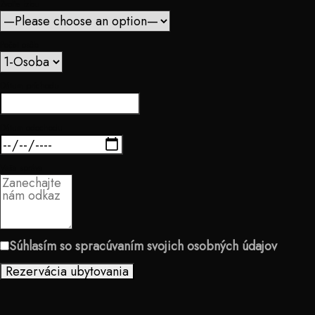
Zvoľte izbu
Počet osôb
Dátum príchodu
Dátum odochodu
Vaša správa
Súhlasím so spracúvaním svojich osobných údajov