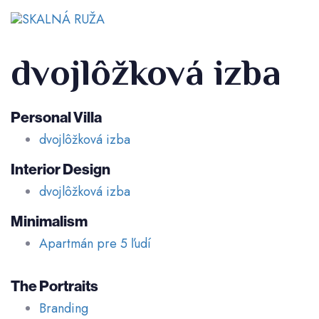
Skip
Skip
links
to
Tog
primary
nav
navigation
Skip
dvojlôžková izba
to
content
Personal Villa
dvojlôžková izba
Interior Design
dvojlôžková izba
Minimalism
Apartmán pre 5 ľudí
The Portraits
Branding